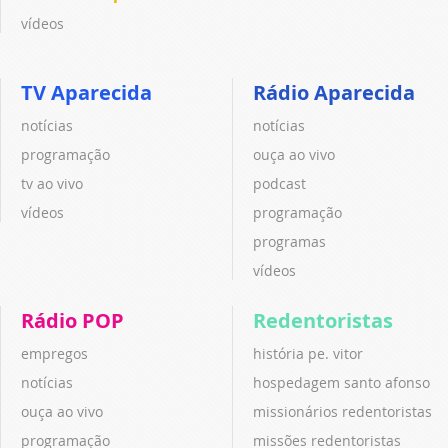
vídeos
TV Aparecida
Rádio Aparecida
notícias
notícias
programação
ouça ao vivo
tv ao vivo
podcast
vídeos
programação
programas
vídeos
Rádio POP
Redentoristas
empregos
história pe. vitor
notícias
hospedagem santo afonso
ouça ao vivo
missionários redentoristas
programação
missões redentoristas