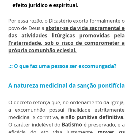
efeito jurídico e espiritual.
Por essa razão, o Dicastério exorta formalmente o
povo de Deus a
abster-se da vida sacramental e
das atividades litúrgicas promovidas pela
Fraternidade, sob o risco de comprometer a
própria comunhão eclesial.
.:: O que faz uma pessoa ser excomungada?
A natureza medicinal da sanção pontifícia
O decreto reforça que, no ordenamento da Igreja,
a excomunhão possui finalidade estritamente
medicinal e corretiva,
e não punitiva definitiva
.
O caráter indelével do
Batismo
é preservado, e a
eficácia do ato visa justamente
mover os