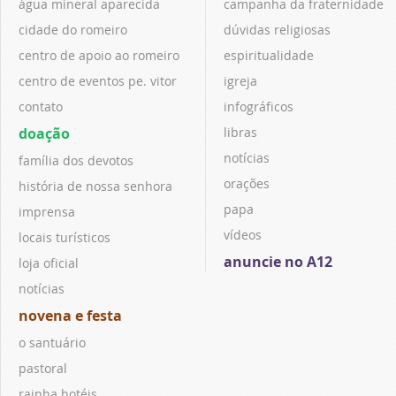
água mineral aparecida
campanha da fraternidade
cidade do romeiro
dúvidas religiosas
centro de apoio ao romeiro
espiritualidade
centro de eventos pe. vitor
igreja
contato
infográficos
doação
libras
notícias
família dos devotos
orações
história de nossa senhora
papa
imprensa
vídeos
locais turísticos
anuncie no A12
loja oficial
notícias
novena e festa
o santuário
pastoral
rainha hotéis