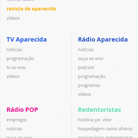
revista de aparecida
vídeos
TV Aparecida
Rádio Aparecida
notícias
notícias
programação
ouça ao vivo
tv ao vivo
podcast
vídeos
programação
programas
vídeos
Rádio POP
Redentoristas
empregos
história pe. vitor
notícias
hospedagem santo afonso
ouça ao vivo
missionários redentoristas