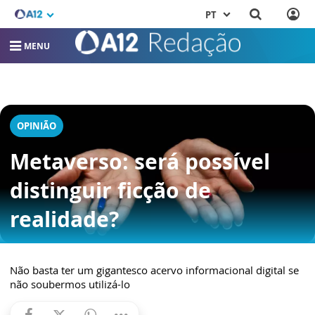
PT
MENU
OPINIÃO
Metaverso: será possível
distinguir ficção de
realidade?
Não basta ter um gigantesco acervo informacional digital se
não soubermos utilizá-lo