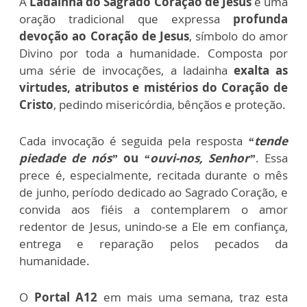
A
Ladainha do Sagrado Coração de Jesus
é uma
oração tradicional que expressa
profunda
devoção ao Coração de Jesus
, símbolo do amor
Divino por toda a humanidade. Composta por
uma série de invocações, a ladainha
exalta as
virtudes, atributos e mistérios do Coração de
Cristo
, pedindo misericórdia, bênçãos e proteção.
Cada invocação é seguida pela resposta
“tende
piedade de nós”
ou
“ouvi-nos, Senhor”
. Essa
prece é, especialmente, recitada durante o mês
de junho, período dedicado ao Sagrado Coração, e
convida aos fiéis a contemplarem o amor
redentor de Jesus, unindo-se a Ele em confiança,
entrega e reparação pelos pecados da
humanidade.
O
Portal A12
em mais uma semana, traz esta