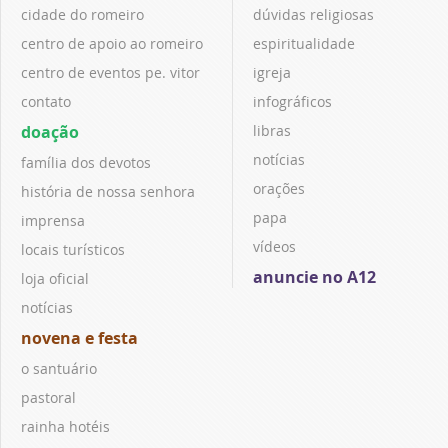
cidade do romeiro
dúvidas religiosas
centro de apoio ao romeiro
espiritualidade
centro de eventos pe. vitor
igreja
contato
infográficos
doação
libras
notícias
família dos devotos
orações
história de nossa senhora
papa
imprensa
vídeos
locais turísticos
anuncie no A12
loja oficial
notícias
novena e festa
o santuário
pastoral
rainha hotéis