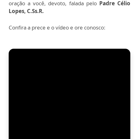
oração a você, devoto, falada pelo
Padre Célio
Lopes, C.Ss.R.
Confira a prece e o vídeo e ore conosco: