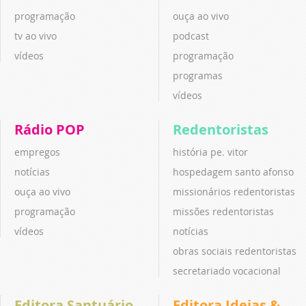
programação
ouça ao vivo
tv ao vivo
podcast
vídeos
programação
programas
vídeos
Rádio POP
Redentoristas
empregos
história pe. vitor
notícias
hospedagem santo afonso
ouça ao vivo
missionários redentoristas
programação
missões redentoristas
vídeos
notícias
obras sociais redentoristas
secretariado vocacional
Editora Santuário
Editora Ideias &