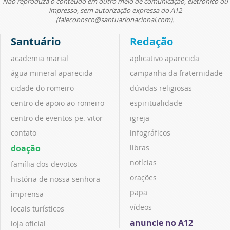
Não reproduza o conteúdo em outro meio de comunicação, eletrônico ou
impresso, sem autorização expressa do A12
(faleconosco@santuarionacional.com).
Santuário
Redação
academia marial
aplicativo aparecida
água mineral aparecida
campanha da fraternidade
cidade do romeiro
dúvidas religiosas
centro de apoio ao romeiro
espiritualidade
centro de eventos pe. vitor
igreja
contato
infográficos
doação
libras
notícias
família dos devotos
orações
história de nossa senhora
papa
imprensa
vídeos
locais turísticos
anuncie no A12
loja oficial