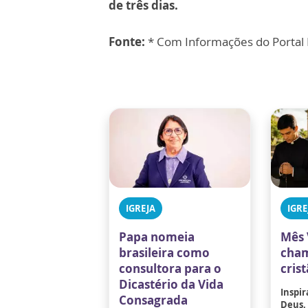
de três dias.
Fonte:
* Com Informações do Portal P
IGREJA
IGRE
Papa nomeia
Mês 
brasileira como
cham
consultora para o
cris
Dicastério da Vida
Inspir
Consagrada
Deus,