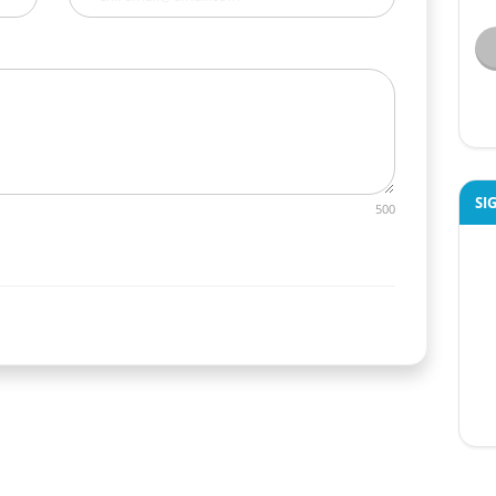
SI
500