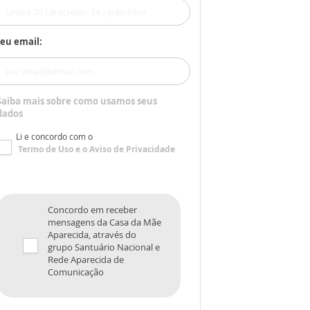
eu email:
Saiba mais sobre como usamos seus
dados
Li e concordo com o
Termo de Uso
e o
Aviso de Privacidade
Concordo em receber
mensagens da Casa da Mãe
Aparecida, através do
grupo Santuário Nacional e
Rede Aparecida de
Comunicação