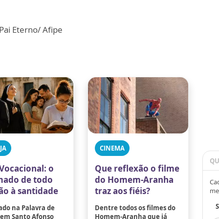
ai Eterno/ Afipe
JA
CINEMA
QU
Vocacional: o
Que reflexão o filme
ado de todo
do Homem-Aranha
Cad
tão à santidade
traz aos fiéis?
me
ado na Palavra de
Dentre todos os filmes do
 em Santo Afonso
Homem-Aranha que já