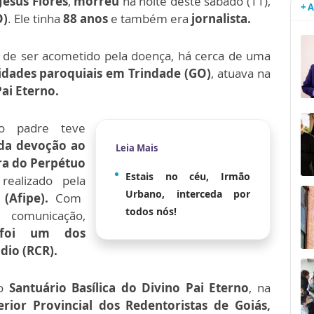
Jesus Flores
,
morreu
na noite deste sábado (11),
+ 
O)
. Ele tinha
88 anos
e também era
jornalista.
 de ser acometido pela doença, há cerca de uma
idades paroquiais em Trindade (GO)
, atuava na
ai Eterno.
o padre teve
da devoção ao
Leia Mais
ra do Perpétuo
Estais no céu, Irmão
realizado pela
Urbano, interceda por
(Afipe).
Com
todos nós!
omunicação,
foi um dos
dio (RCR).
no
Santuário Basílica do Divino Pai Eterno
, na
erior Provincial dos Redentoristas de Goiás,