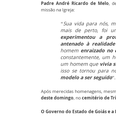
Padre André Ricardo de Melo
, d
missão na Igreja:
“Sua vida para nós, mi
mais de perto, foi 
experimentou a pro
antenado à realidad
homem
enraizado no 
constantemente, um h
um homem que
vivia 
isso se tornou para nó
modelo a ser seguido
“.
Após merecidas homenagens, mesm
deste domingo
, no
cemitério de Tr
O Governo do Estado de Goiás e a 