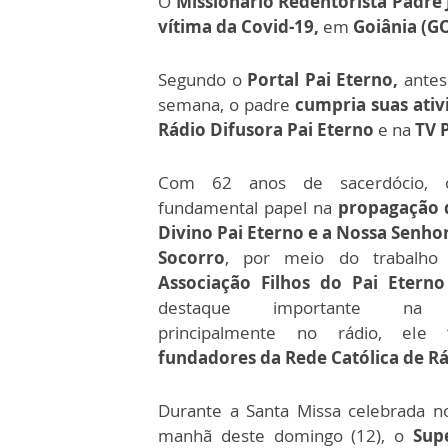
O
Missionário Redentorista Padre 
vítima da Covid-19,
em
Goiânia (G
Segundo o
Portal Pai Eterno,
antes
semana, o padre
cumpria suas ativ
Rádio Difusora Pai Eterno
e na
TV P
Com 62 anos de sacerdócio, 
fundamental papel na
propagação 
Divino Pai Eterno e a Nossa Senho
Socorro
, por meio do trabalho 
Associação Filhos do Pai Eterno 
destaque importante na c
principalmente no rádio, ele
fundadores da Rede Católica de Rá
Durante a Santa Missa celebrada 
manhã deste domingo (12), o
Sup