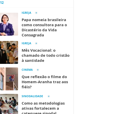
A12
IGREJA
Papa nomeia brasileira
como consultora para o
Dicastério da Vida
Consagrada
IGREJA
Mês Vocacional: o
chamado de todo cristão
à santidade
CINEMA
Que reflexão o filme do
Homem-Aranha traz aos
fiéis?
SINODALIDADE
Como as metodologias
ativas fortalecem a
catequese sinodal