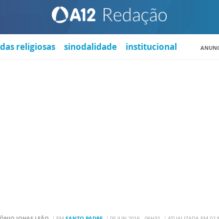
das religiosas
sinodalidade
institucional
ANUNC
ÔNIO JOHAS LEÃO
EM
SANTO PADRE
05 JUN 2016 - 06H31
ATUALIZADA EM 02 