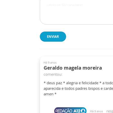
ENVIAR
Há 9 anos
Geraldo magela moreira
comentou:
* deus paz * alegria e felicidade * a 
aparecida e todos padres bispos e car
amen *
res
Há 9 anos