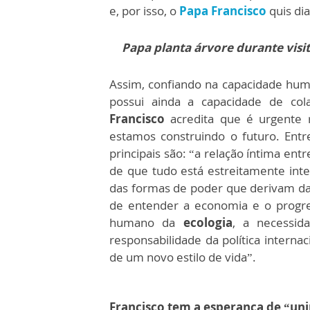
e, por isso, o
Papa Francisco
quis di
Papa planta árvore durante vis
Assim, confiando na capacidade hu
possui ainda a capacidade de co
Francisco
acredita que é urgente
estamos construindo o futuro. Ent
principais são: “a relação íntima entr
de que tudo está estreitamente inte
das formas de poder que derivam da 
de entender a economia e o progres
humano da
ecologia
, a necessid
responsabilidade da política internac
de um novo estilo de vida”.
Francisco tem a esperança de “un