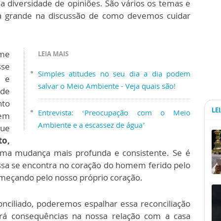
 a diversidade de opiniões. São vários os temas e
a grande na discussão de como devemos cuidar
 me
LEIA MAIS
se
Simples atitudes no seu dia a dia podem
 e
salvar o Meio Ambiente - Veja quais são!
nde
nto
LE
Entrevista: ‘Preocupação com o Meio
mem
Ambiente e a escassez de água’
que
to,
uma mudança mais profunda e consistente. Se é
essa se encontra no coração do homem ferido pelo
omeçando pelo nosso próprio coração.
ciliado, poderemos espalhar essa reconciliação
rá consequências na nossa relação com a casa