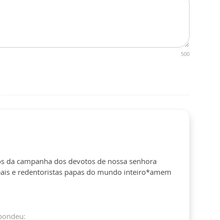
500
todos da campanha dos devotos de nossa senhora
deais e redentoristas papas do mundo inteiro*amem
pondeu: