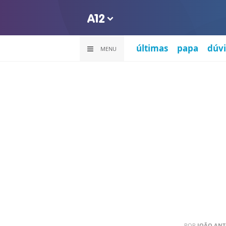
últimas
papa
dúvi
MENU
POR
JOÃO ANT