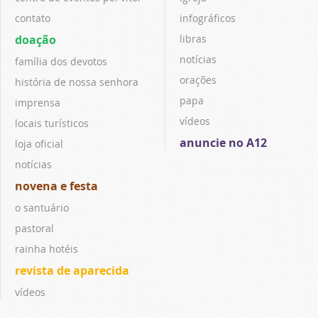
contato
infográficos
doação
libras
notícias
família dos devotos
orações
história de nossa senhora
papa
imprensa
vídeos
locais turísticos
anuncie no A12
loja oficial
notícias
novena e festa
o santuário
pastoral
rainha hotéis
revista de aparecida
vídeos