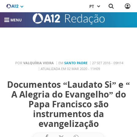
PT
MENU
POR
VALQUÍRIA VIEIRA
EM
SANTO PADRE
27 SET 2016 - 09H14
ATUALIZADA EM 02 MAR 2020 - 11H09
Documentos “Laudato Si” e “
A Alegria do Evangelho” do
Papa Francisco são
instrumentos da
evangelização