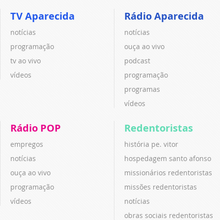
TV Aparecida
Rádio Aparecida
notícias
notícias
programação
ouça ao vivo
tv ao vivo
podcast
vídeos
programação
programas
vídeos
Rádio POP
Redentoristas
empregos
história pe. vitor
notícias
hospedagem santo afonso
ouça ao vivo
missionários redentoristas
programação
missões redentoristas
vídeos
notícias
obras sociais redentoristas