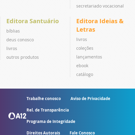
secretariado vocacional
Editora Santuário
Editora Ideias &
Letras
bíblias
livros
deus conosco
coleções
livros
lançamentos
outros produtos
ebook
catálogo
Trabalhe conosco
Aviso de Privacidade
Rel. de Transparência
Programa de Integridade
Direitos Autorais
Fale Conosco