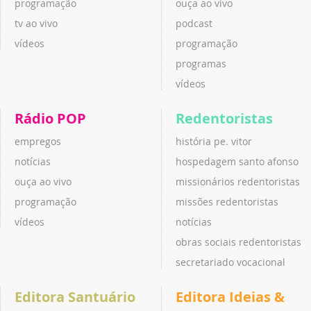
programação
ouça ao vivo
tv ao vivo
podcast
vídeos
programação
programas
vídeos
Rádio POP
Redentoristas
empregos
história pe. vitor
notícias
hospedagem santo afonso
ouça ao vivo
missionários redentoristas
programação
missões redentoristas
vídeos
notícias
obras sociais redentoristas
secretariado vocacional
Editora Santuário
Editora Ideias &