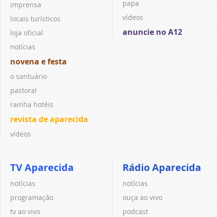
papa
imprensa
vídeos
locais turísticos
anuncie no A12
loja oficial
notícias
novena e festa
o santuário
pastoral
rainha hotéis
revista de aparecida
vídeos
TV Aparecida
Rádio Aparecida
notícias
notícias
programação
ouça ao vivo
tv ao vivo
podcast