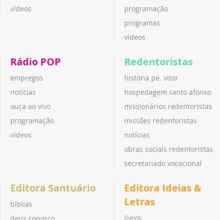
vídeos
programação
programas
vídeos
Rádio POP
Redentoristas
empregos
história pe. vitor
notícias
hospedagem santo afonso
ouça ao vivo
missionários redentoristas
programação
missões redentoristas
vídeos
notícias
obras sociais redentoristas
secretariado vocacional
Editora Santuário
Editora Ideias &
Letras
bíblias
livros
deus conosco