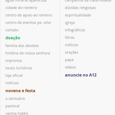
água mineral aparecida
campanha da fraternidade
cidade do romeiro
dúvidas religiosas
centro de apoio ao romeiro
espiritualidade
centro de eventos pe. vitor
igreja
contato
infográficos
doação
libras
notícias
família dos devotos
orações
história de nossa senhora
papa
imprensa
vídeos
locais turísticos
anuncie no A12
loja oficial
notícias
novena e festa
o santuário
pastoral
rainha hotéis