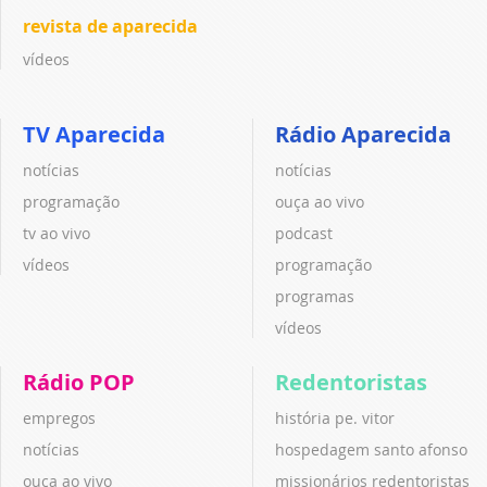
revista de aparecida
vídeos
TV Aparecida
Rádio Aparecida
notícias
notícias
programação
ouça ao vivo
tv ao vivo
podcast
vídeos
programação
programas
vídeos
Rádio POP
Redentoristas
empregos
história pe. vitor
notícias
hospedagem santo afonso
ouça ao vivo
missionários redentoristas