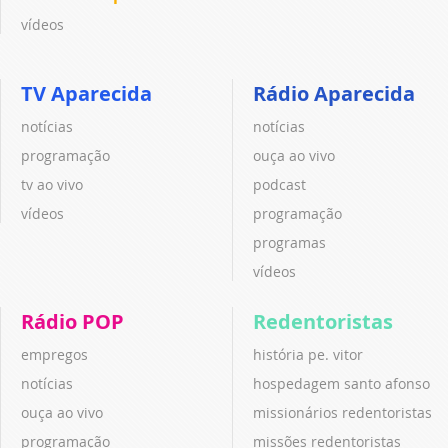
vídeos
TV Aparecida
Rádio Aparecida
notícias
notícias
programação
ouça ao vivo
tv ao vivo
podcast
vídeos
programação
programas
vídeos
Rádio POP
Redentoristas
empregos
história pe. vitor
notícias
hospedagem santo afonso
ouça ao vivo
missionários redentoristas
programação
missões redentoristas