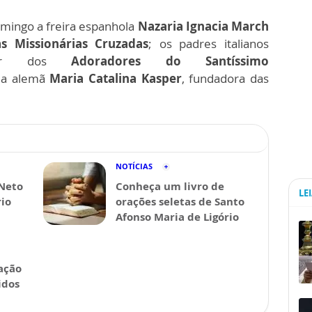
mingo a freira espanhola
Nazaria Ignacia March
as Missionárias Cruzadas
; os padres italianos
dor dos
Adoradores do Santíssimo
a alemã
Maria Catalina Kasper
, fundadora das
NOTÍCIAS
 Neto
Conheça um livro de
LE
rio
orações seletas de Santo
Afonso Maria de Ligório
ação
idos