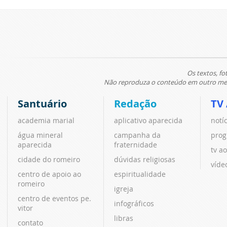
Os textos, fo
Não reproduza o conteúdo em outro meio
Santuário
Redação
TV
academia marial
aplicativo aparecida
notí
água mineral
campanha da
prog
aparecida
fraternidade
tv ao
cidade do romeiro
dúvidas religiosas
víde
centro de apoio ao
espiritualidade
romeiro
igreja
centro de eventos pe.
infográficos
vitor
libras
contato