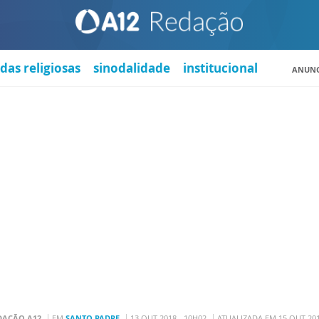
das religiosas
sinodalidade
institucional
ANUNC
DAÇÃO A12
EM
SANTO PADRE
13 OUT 2018 - 10H02
ATUALIZADA EM 15 OUT 201