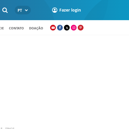
Fazer login
PT
IE
CONTATO
DOAÇÃO
8 - 09H16