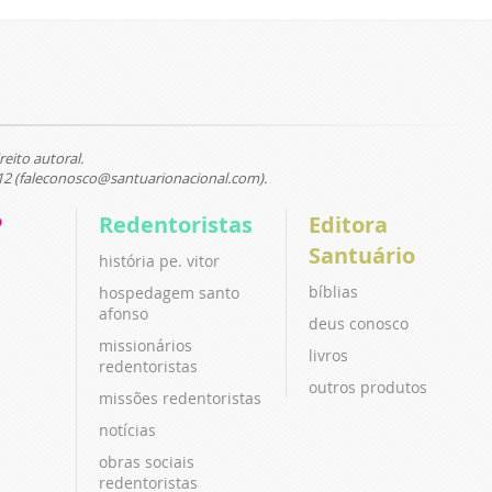
reito autoral.
12 (faleconosco@santuarionacional.com).
P
Redentoristas
Editora
Santuário
história pe. vitor
bíblias
hospedagem santo
afonso
deus conosco
missionários
livros
redentoristas
outros produtos
missões redentoristas
notícias
obras sociais
redentoristas