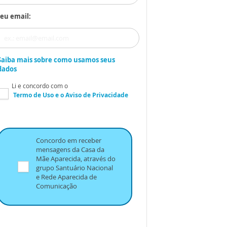
eu email:
Saiba mais sobre como usamos seus
dados
Li e concordo com o
Termo de Uso
e o
Aviso de Privacidade
Concordo em receber
mensagens da Casa da
Mãe Aparecida, através do
grupo Santuário Nacional
e Rede Aparecida de
Comunicação