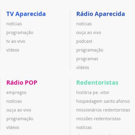
TV Aparecida
Rádio Aparecida
notícias
notícias
programação
ouça ao vivo
tv ao vivo
podcast
vídeos
programação
programas
vídeos
Rádio POP
Redentoristas
empregos
história pe. vitor
notícias
hospedagem santo afonso
ouça ao vivo
missionários redentoristas
programação
missões redentoristas
vídeos
notícias