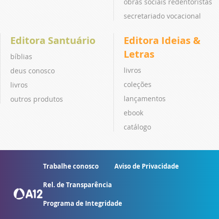
obras sociais redentoristas
secretariado vocacional
Editora Santuário
Editora Ideias &
Letras
bíblias
livros
deus conosco
coleções
livros
lançamentos
outros produtos
ebook
catálogo
Trabalhe conosco
Aviso de Privacidade
Rel. de Transparência
Programa de Integridade