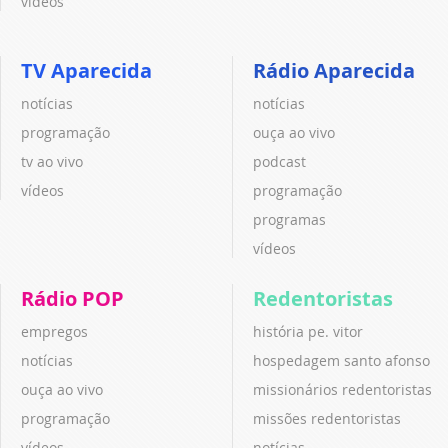
vídeos
TV Aparecida
Rádio Aparecida
notícias
notícias
programação
ouça ao vivo
tv ao vivo
podcast
vídeos
programação
programas
vídeos
Rádio POP
Redentoristas
empregos
história pe. vitor
notícias
hospedagem santo afonso
ouça ao vivo
missionários redentoristas
programação
missões redentoristas
vídeos
notícias