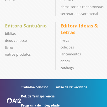
obras sociais redentoristas
secretariado vocacional
Editora Santuário
Editora Ideias &
Letras
bíblias
livros
deus conosco
coleções
livros
lançamentos
outros produtos
ebook
catálogo
Trabalhe conosco
Aviso de Privacidade
Rel. de Transparência
Programa de Integridade