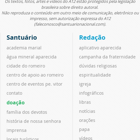
Os textos, fotos, artes e vídeos do A12 estão protegidos pela legislação
brasileira sobre direito autoral.
Não reproduza o conteúdo em outro meio de comunicação, eletrônico ou
impresso, sem autorização expressa do A12
(faleconosco@santuarionacional.com).
Santuário
Redação
academia marial
aplicativo aparecida
água mineral aparecida
campanha da fraternidade
cidade do romeiro
dúvidas religiosas
centro de apoio ao romeiro
espiritualidade
centro de eventos pe. vitor
igreja
contato
infográficos
doação
libras
notícias
família dos devotos
orações
história de nossa senhora
papa
imprensa
vídeos
locais turísticos