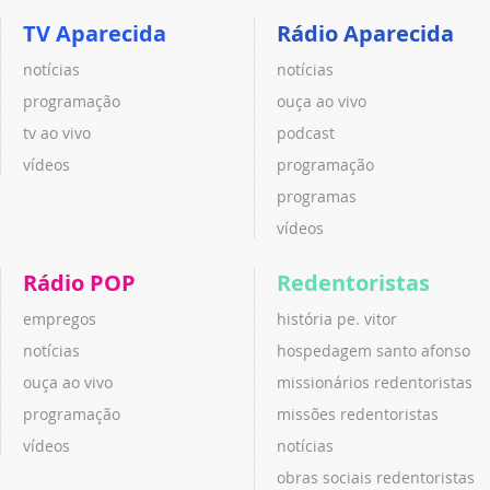
TV Aparecida
Rádio Aparecida
notícias
notícias
programação
ouça ao vivo
tv ao vivo
podcast
vídeos
programação
programas
vídeos
Rádio POP
Redentoristas
empregos
história pe. vitor
notícias
hospedagem santo afonso
ouça ao vivo
missionários redentoristas
programação
missões redentoristas
vídeos
notícias
obras sociais redentoristas