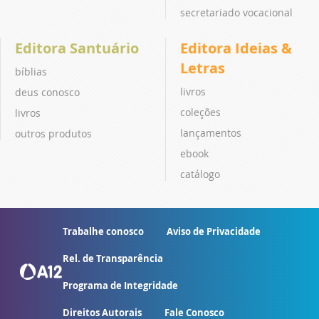
secretariado vocacional
Editora Santuário
Editora Ideias &
Letras
bíblias
livros
deus conosco
coleções
livros
lançamentos
outros produtos
ebook
catálogo
Trabalhe conosco
Aviso de Privacidade
Rel. de Transparência
Programa de Integridade
Direitos Autorais
Fale Conosco