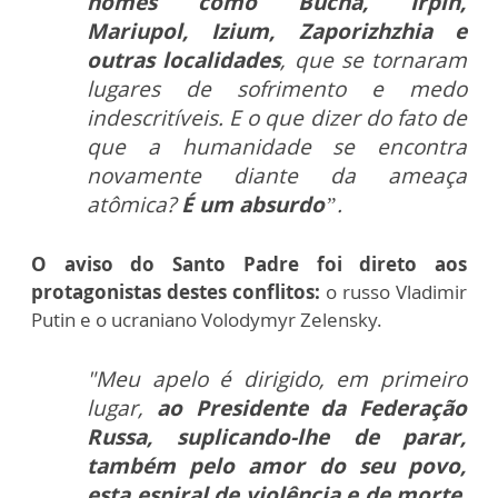
nomes como Bucha, Irpin,
Mariupol, Izium, Zaporizhzhia e
outras localidades
, que se tornaram
lugares de sofrimento e medo
indescritíveis. E o que dizer do fato de
que a humanidade se encontra
novamente diante da ameaça
atômica?
É um absurdo
”.
O aviso do Santo Padre foi direto aos
protagonistas destes conflitos:
o russo Vladimir
Putin e o ucraniano Volodymyr Zelensky.
"Meu apelo é dirigido, em primeiro
lugar,
ao Presidente da Federação
Russa, suplicando-lhe de parar,
também pelo amor do seu povo,
esta espiral de violência e de morte.