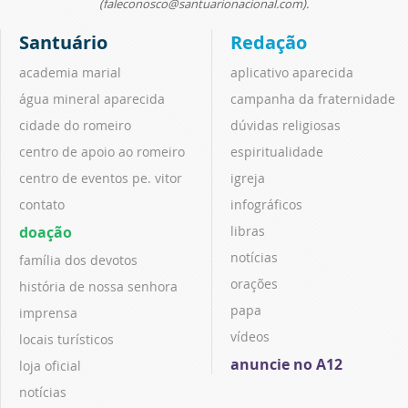
(faleconosco@santuarionacional.com).
Santuário
Redação
academia marial
aplicativo aparecida
água mineral aparecida
campanha da fraternidade
cidade do romeiro
dúvidas religiosas
centro de apoio ao romeiro
espiritualidade
centro de eventos pe. vitor
igreja
contato
infográficos
doação
libras
notícias
família dos devotos
orações
história de nossa senhora
papa
imprensa
vídeos
locais turísticos
anuncie no A12
loja oficial
notícias