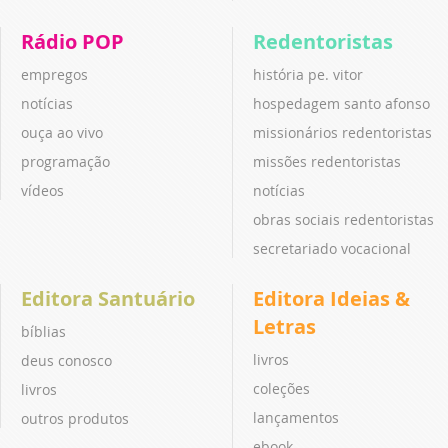
Rádio POP
Redentoristas
empregos
história pe. vitor
notícias
hospedagem santo afonso
ouça ao vivo
missionários redentoristas
programação
missões redentoristas
vídeos
notícias
obras sociais redentoristas
secretariado vocacional
Editora Santuário
Editora Ideias &
Letras
bíblias
livros
deus conosco
coleções
livros
lançamentos
outros produtos
ebook