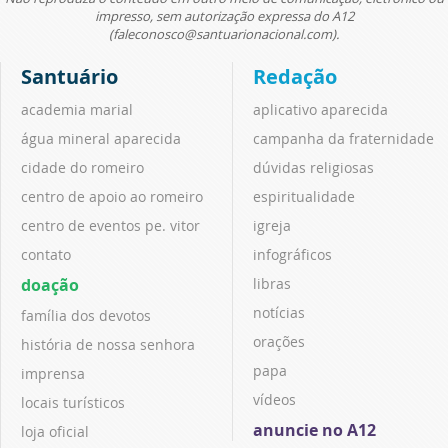
impresso, sem autorização expressa do A12
(faleconosco@santuarionacional.com).
Santuário
Redação
academia marial
aplicativo aparecida
água mineral aparecida
campanha da fraternidade
cidade do romeiro
dúvidas religiosas
centro de apoio ao romeiro
espiritualidade
centro de eventos pe. vitor
igreja
contato
infográficos
doação
libras
notícias
família dos devotos
orações
história de nossa senhora
papa
imprensa
vídeos
locais turísticos
anuncie no A12
loja oficial