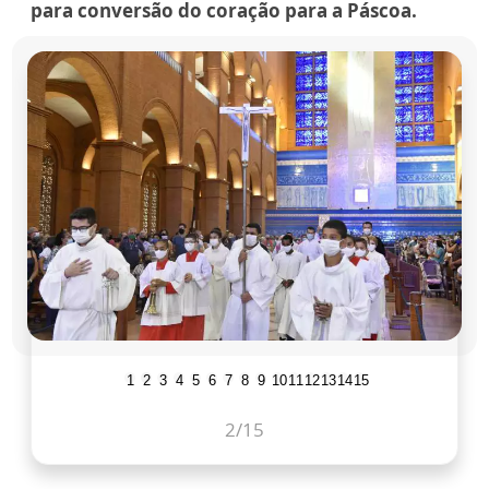
para conversão do coração para a Páscoa.
1
2
3
4
5
6
7
8
9
10
11
12
13
14
15
2
/15