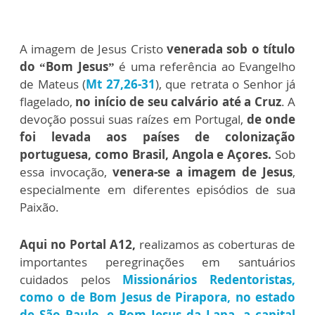
A imagem de Jesus Cristo
venerada sob o título
do “Bom Jesus”
é uma referência ao Evangelho
de Mateus (
Mt 27,26-31
), que retrata o Senhor já
flagelado,
no início de seu calvário até a Cruz
. A
devoção possui suas raízes em Portugal,
de onde
foi levada aos países de colonização
portuguesa, como Brasil, Angola e Açores.
Sob
essa invocação,
venera-se a imagem de Jesus
,
especialmente em diferentes episódios de sua
Paixão.
Aqui no Portal A12,
realizamos as coberturas de
importantes peregrinações em santuários
cuidados pelos
Missionários Redentoristas
,
como o de Bom Jesus de Pirapora, no estado
de São Paulo
,
e Bom Jesus da Lapa, a capital