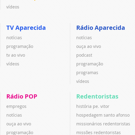
vídeos
TV Aparecida
Rádio Aparecida
notícias
notícias
programação
ouça ao vivo
tv ao vivo
podcast
vídeos
programação
programas
vídeos
Rádio POP
Redentoristas
empregos
história pe. vitor
notícias
hospedagem santo afonso
ouça ao vivo
missionários redentoristas
programação
missões redentoristas