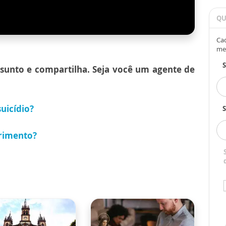
QU
Cad
me
ssunto e compartilha. Seja você um agente de
suicídio?
S
frimento?