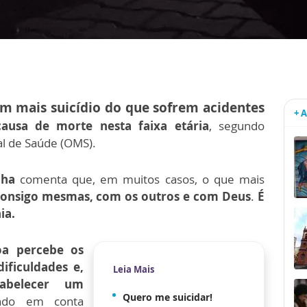
m mais suicídio do que sofrem acidentes
+ 
ausa de morte nesta faixa etária
, segundo
l de Saúde (OMS).
nha
comenta que, em muitos casos, o que mais
consigo mesmas, com os outros e com Deus
.
É
ia.
a percebe os
dificuldades e,
Leia Mais
abelecer um
Quero me suicidar!
ando em conta