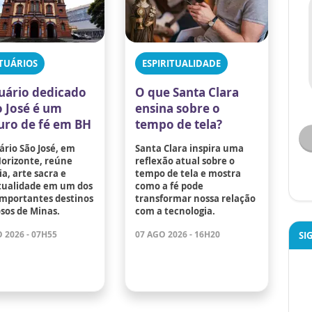
TUÁRIOS
ESPIRITUALIDADE
uário dedicado
O que Santa Clara
o José é um
ensina sobre o
uro de fé em BH
tempo de tela?
ário São José, em
Santa Clara inspira uma
Horizonte, reúne
reflexão atual sobre o
ia, arte sacra e
tempo de tela e mostra
itualidade em um dos
como a fé pode
importantes destinos
transformar nossa relação
osos de Minas.
com a tecnologia.
 2026 - 07H55
07 AGO 2026 - 16H20
SI