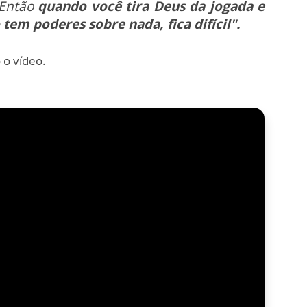
 Então
quando você tira Deus da jogada e
tem poderes sobre nada, fica difícil".
 o vídeo.