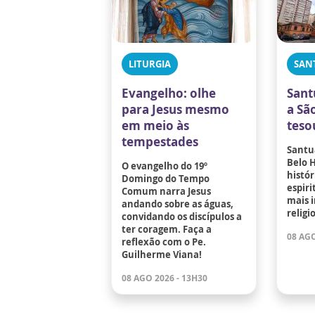
LITURGIA
SAN
Evangelho: olhe
Sant
para Jesus mesmo
a Sã
em meio às
teso
tempestades
Santu
Belo 
O evangelho do 19º
histór
Domingo do Tempo
espir
Comum narra Jesus
mais 
andando sobre as águas,
religi
convidando os discípulos a
ter coragem. Faça a
08 AGO
reflexão com o Pe.
Guilherme Viana!
08 AGO 2026 - 13H30