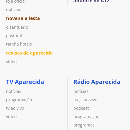
anuncie no A12
loja oficial
notícias
novena e festa
o santuário
pastoral
rainha hotéis
revista de aparecida
vídeos
TV Aparecida
Rádio Aparecida
notícias
notícias
programação
ouça ao vivo
tv ao vivo
podcast
vídeos
programação
programas