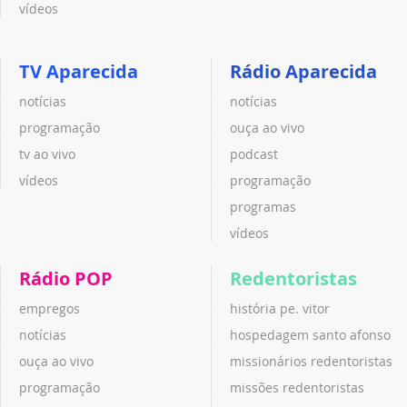
vídeos
TV Aparecida
Rádio Aparecida
notícias
notícias
programação
ouça ao vivo
tv ao vivo
podcast
vídeos
programação
programas
vídeos
Rádio POP
Redentoristas
empregos
história pe. vitor
notícias
hospedagem santo afonso
ouça ao vivo
missionários redentoristas
programação
missões redentoristas