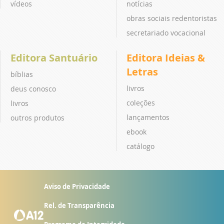
vídeos
notícias
obras sociais redentoristas
secretariado vocacional
Editora Santuário
Editora Ideias &
Letras
bíblias
livros
deus conosco
coleções
livros
lançamentos
outros produtos
ebook
catálogo
Aviso de Privacidade
Rel. de Transparência