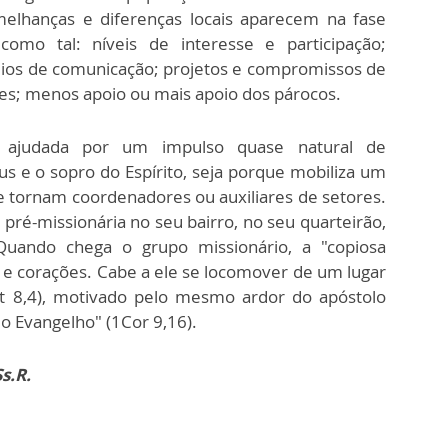
emelhanças e diferenças locais aparecem na fase
omo tal: níveis de interesse e participação;
ios de comunicação; projetos e compromissos de
es; menos apoio ou mais apoio dos párocos.
 ajudada por um impulso quase natural de
eus e o sopro do Espírito, seja porque mobiliza um
 tornam coordenadores ou auxiliares de setores.
pré-missionária no seu bairro, no seu quarteirão,
uando chega o grupo missionário, a "copiosa
 e corações. Cabe a ele se locomover de um lugar
At 8,4), motivado pelo mesmo ardor do apóstolo
 o Evangelho" (1Cor 9,16).
Ss.R.