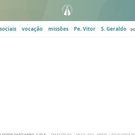
sociais
vocação
missões
Pe. Vitor
S. Geraldo
D
LAYTON SANT’ANNA, C.SS.R.
EM NOTÍCIAS
09 JUL 2015 - 08H45
ATUALIZADA EM