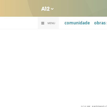
comunidade
obras 
MENU
POR
PE. ANTONIO C