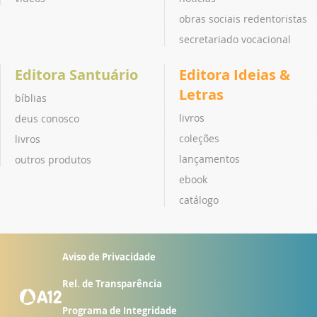
obras sociais redentoristas
secretariado vocacional
Editora Santuário
Editora Ideias &
Letras
bíblias
livros
deus conosco
coleções
livros
lançamentos
outros produtos
ebook
catálogo
Aviso de Privacidade
Rel. de Transparência
Programa de Integridade