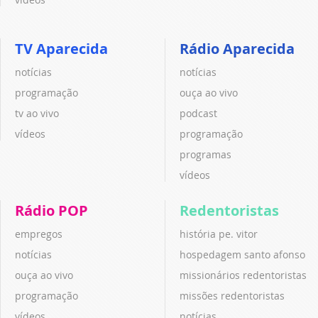
TV Aparecida
Rádio Aparecida
notícias
notícias
programação
ouça ao vivo
tv ao vivo
podcast
vídeos
programação
programas
vídeos
Rádio POP
Redentoristas
empregos
história pe. vitor
notícias
hospedagem santo afonso
ouça ao vivo
missionários redentoristas
programação
missões redentoristas
vídeos
notícias