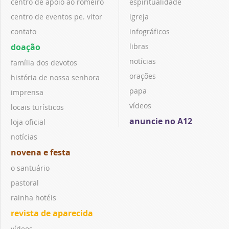
centro de apoio ao romeiro
espiritualidade
centro de eventos pe. vitor
igreja
contato
infográficos
doação
libras
notícias
família dos devotos
orações
história de nossa senhora
papa
imprensa
vídeos
locais turísticos
anuncie no A12
loja oficial
notícias
novena e festa
o santuário
pastoral
rainha hotéis
revista de aparecida
vídeos