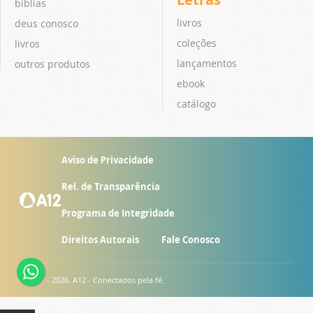
bíblias
livros
deus conosco
coleções
livros
lançamentos
outros produtos
ebook
catálogo
Aviso de Privacidade
Rel. de Transparência
Programa de Integridade
Direitos Autorais
Fale Conosco
© 2007 - 2026. A12 - Conectados pela fé.