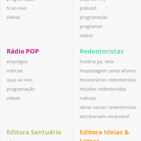
tv ao vivo
podcast
vídeos
programação
programas
vídeos
Rádio POP
Redentoristas
empregos
história pe. vitor
notícias
hospedagem santo afonso
ouça ao vivo
missionários redentoristas
programação
missões redentoristas
vídeos
notícias
obras sociais redentoristas
secretariado vocacional
Editora Santuário
Editora Ideias &
Letras