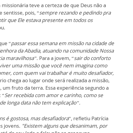
missionária teve a certeza de que Deus não a
sentisse, pois, “
sempre rezando e pedindo pra
tir que Ele estava presente em todos os
ou.
que “
passar essa semana em missão na cidade de
 Senhora da Abadia, atuando na comunidade Nossa
ia maravilhosa”
. Para a jovem, “
sair do conforto
ra viver uma missão que você nem imagina como
comer, com quem vai trabalhar é muito desafiador,
io chega ao lugar onde será realizada a missão,
, um fruto da terra. Essa experiência segundo a
 “
Ser recebida com amor e carinho, como se
 de longa data não tem explicação”.
ns é gostosa, mas desafiadora
”, refletiu Patrícia
s jovens.
"Existem alguns que desanimam, por