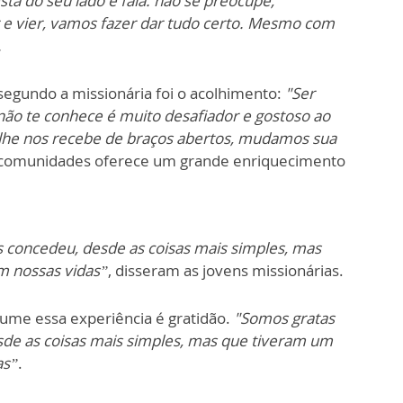
tá do seu lado e fala:
não se preocupe,
e vier, vamos fazer dar tudo certo. Mesmo com
.
 segundo a missionária foi o acolhimento:
"Ser
não te conhece é muito desafiador e gostoso ao
lhe nos recebe de braços abertos, mudamos sua
e comunidades oferece um grande enriquecimento
 concedeu, desde as coisas mais simples, mas
m nossas vidas”
, disseram as jovens missionárias.
sume essa experiência é gratidão.
"Somos gratas
de as coisas mais simples, mas que tiveram um
as”
.