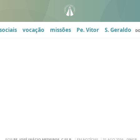
sociais
vocação
missões
Pe. Vitor
S. Geraldo
D
POR
PE. JOSÉ INÁCIO MEDEIROS, C.SS.R.
EM NOTÍCIAS
31 AGO 2016 - 09H18