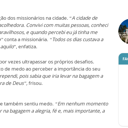
ção dos missionários na cidade. “
A cidade de
acolhedora. Convivi com muitas pessoas, conheci
aravilhosos, e quando percebi eu já tinha me
o”
conta a missionária.
“Todos os dias custava a
 aquilo
”, enfatiza.
FA
r vezes ultrapassar os próprios desafios.
uco de medo ao perceber a importância do seu
ndi, pois sabia que iria levar na bagagem a
avra de Deus”,
frisou.
 que também sentiu medo.
“Em nenhum momento
r na bagagem a alegria, fé e, mais importante, a