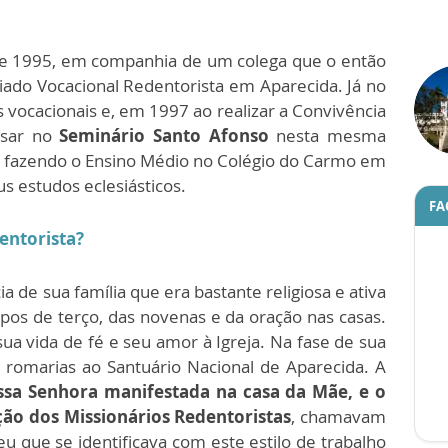
e 1995, em companhia de um colega que o então
iado Vocacional Redentorista em Aparecida. Já no
s vocacionais e, em 1997 ao realizar a Convivência
ssar no
Seminário Santo Afonso
nesta mesma
s fazendo o Ensino Médio no Colégio do Carmo em
s estudos eclesiásticos.
FA
entorista?
a de sua família que era bastante religiosa e ativa
pos de terço, das novenas e da oração nas casas.
a vida de fé e seu amor à Igreja. Na fase de sua
 romarias ao Santuário Nacional de Aparecida. A
ssa Senhora manifestada na casa da Mãe, e o
ção dos Missionários Redentoristas
, chamavam
u que se identificava com este estilo de trabalho