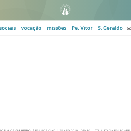
sociais
vocação
missões
Pe. Vitor
S. Geraldo
D
NGELA CAVALHEIRO
EM NOTÍCIAS
28 ABR 2019 - 06H30
ATUALIZADA EM 30 ABR 