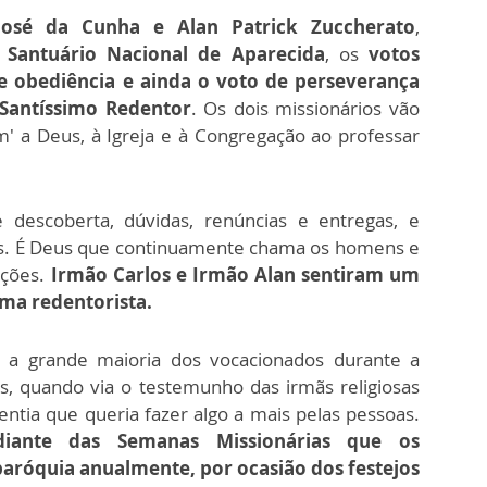
José da Cunha e Alan Patrick Zuccherato
,
o
Santuário Nacional de Aparecida
, os
votos
e obediência e ainda o voto de perseverança
Santíssimo Redentor
. Os dois missionários vão
m' a Deus, à Igreja e à Congregação ao professar
descoberta, dúvidas, renúncias e entregas, e
. É Deus que continuamente chama os homens e
ções.
Irmão Carlos e Irmão Alan sentiram um
ma redentorista.
o a grande maioria dos vocacionados durante a
s, quando via o testemunho das irmãs religiosas
ntia que queria fazer algo a mais pelas pessoas.
diante das Semanas Missionárias que os
aróquia anualmente, por ocasião dos festejos