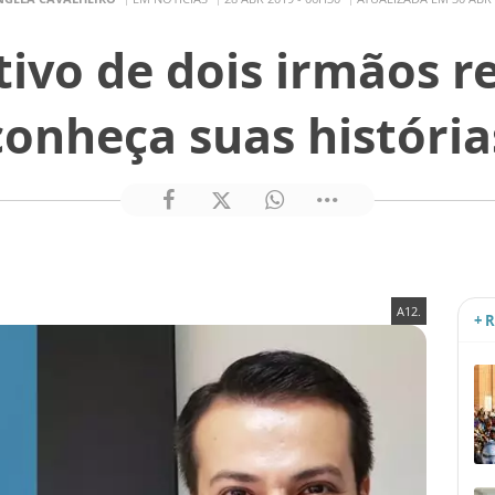
tivo de dois irmãos r
conheça suas história
A12.
+ 