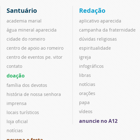
Santuário
Redação
academia marial
aplicativo aparecida
água mineral aparecida
campanha da fraternidade
cidade do romeiro
dúvidas religiosas
centro de apoio ao romeiro
espiritualidade
centro de eventos pe. vitor
igreja
contato
infográficos
doação
libras
notícias
família dos devotos
orações
história de nossa senhora
papa
imprensa
vídeos
locais turísticos
anuncie no A12
loja oficial
notícias