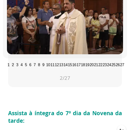
1
2
3
4
5
6
7
8
9
10
11
12
13
14
15
16
17
18
19
20
21
22
23
24
25
26
27
2
/27
Assista à íntegra do 7º dia da Novena da
tarde: