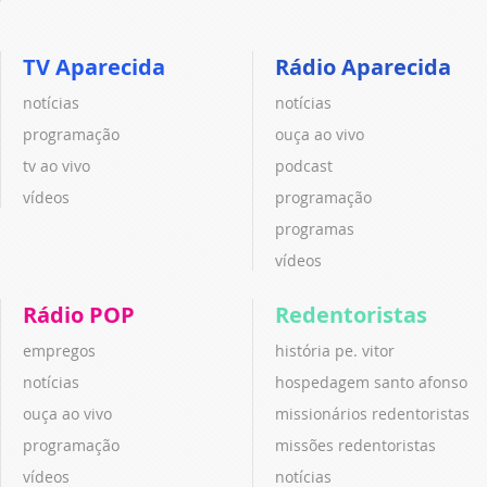
TV Aparecida
Rádio Aparecida
notícias
notícias
programação
ouça ao vivo
tv ao vivo
podcast
vídeos
programação
programas
vídeos
Rádio POP
Redentoristas
empregos
história pe. vitor
notícias
hospedagem santo afonso
ouça ao vivo
missionários redentoristas
programação
missões redentoristas
vídeos
notícias