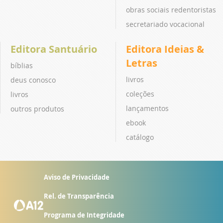
obras sociais redentoristas
secretariado vocacional
Editora Santuário
Editora Ideias &
Letras
bíblias
livros
deus conosco
coleções
livros
lançamentos
outros produtos
ebook
catálogo
Aviso de Privacidade
Rel. de Transparência
Programa de Integridade