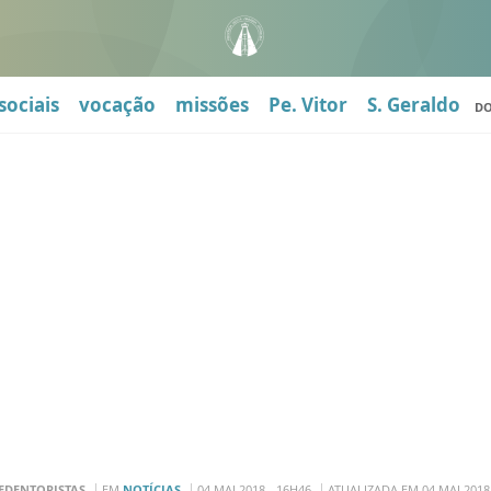
sociais
vocação
missões
Pe. Vitor
S. Geraldo
D
EDENTORISTAS
EM
NOTÍCIAS
04 MAI 2018 - 16H46
ATUALIZADA EM 04 MAI 2018