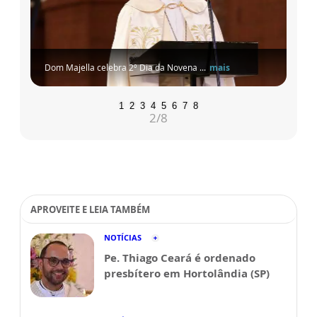
Dom Majella celebra 2º Dia da Novena ...
mais
1
2
3
4
5
6
7
8
2
/8
APROVEITE E LEIA TAMBÉM
NOTÍCIAS
Pe. Thiago Ceará é ordenado
presbítero em Hortolândia (SP)