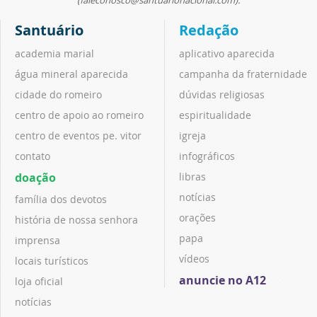
(faleconosco@santuarionacional.com).
Santuário
Redação
academia marial
aplicativo aparecida
água mineral aparecida
campanha da fraternidade
cidade do romeiro
dúvidas religiosas
centro de apoio ao romeiro
espiritualidade
centro de eventos pe. vitor
igreja
contato
infográficos
doação
libras
notícias
família dos devotos
orações
história de nossa senhora
papa
imprensa
vídeos
locais turísticos
anuncie no A12
loja oficial
notícias