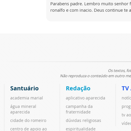
Parabens padre. Lembro muito senhor f
ronalfo e com inacio. Deus continue te
Os textos, fo
Não reproduza o conteúdo em outro meio
Santuário
Redação
TV
academia marial
aplicativo aparecida
notí
água mineral
campanha da
prog
aparecida
fraternidade
tv ao
cidade do romeiro
dúvidas religiosas
víde
centro de apoio ao
espiritualidade