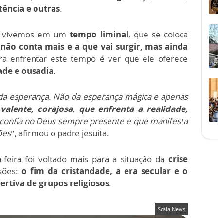
stência e outras
.
ue vivemos em um
tempo liminal
, que se coloca
não conta mais e a que vai surgir, mas ainda
ra enfrentar este tempo é ver que ele oferece
ade e ousadia
.
a esperança. Não da esperança mágica e apenas
alente, corajosa, que enfrenta a realidade,
e confia no Deus sempre presente e que manifesta
ões
”, afirmou o padre jesuíta.
feira foi voltado mais para a situação da
crise
sões:
o fim da cristandade, a era secular e o
rtiva de grupos religiosos
.
Scala News