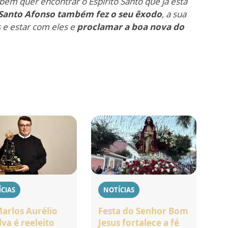
bém quer encontrar o Espírito Santo que já está
Santo Afonso também fez o seu êxodo
, a sua
 e estar com eles e
proclamar a boa nova do
CIAS
NOTÍCIAS
Marlos Aurélio
Festa do Senhor Bom
lva é reeleito
Jesus fortalece a fé