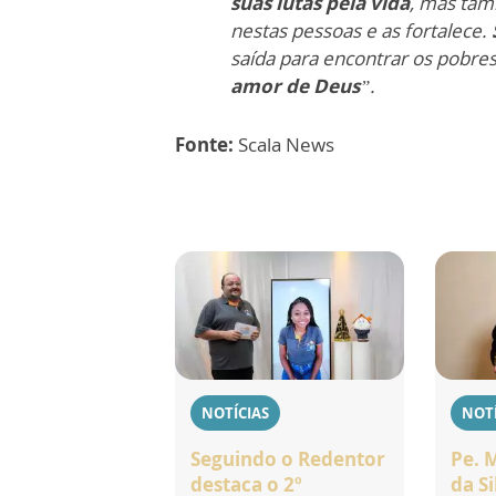
suas lutas pela vida
, mas tam
nestas pessoas e as fortalece.
saída para encontrar os pobres
amor de Deus
”.
Fonte:
Scala News
NOTÍCIAS
NOTÍ
Seguindo o Redentor
Pe. 
destaca o 2º
da Si