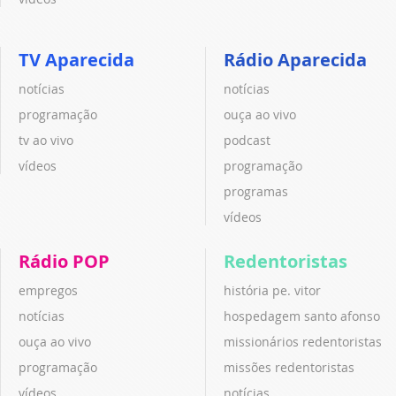
TV Aparecida
Rádio Aparecida
notícias
notícias
programação
ouça ao vivo
tv ao vivo
podcast
vídeos
programação
programas
vídeos
Rádio POP
Redentoristas
empregos
história pe. vitor
notícias
hospedagem santo afonso
ouça ao vivo
missionários redentoristas
programação
missões redentoristas
vídeos
notícias