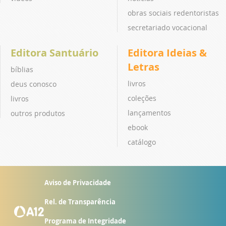
obras sociais redentoristas
secretariado vocacional
Editora Santuário
Editora Ideias &
Letras
bíblias
livros
deus conosco
coleções
livros
lançamentos
outros produtos
ebook
catálogo
Aviso de Privacidade
Rel. de Transparência
Programa de Integridade