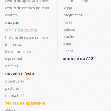
centro de apoio ao romeiro
espiritualidade
centro de eventos pe. vitor
igreja
contato
infográficos
doação
libras
notícias
família dos devotos
orações
história de nossa senhora
papa
imprensa
vídeos
locais turísticos
anuncie no A12
loja oficial
notícias
novena e festa
o santuário
pastoral
rainha hotéis
revista de aparecida
vídeos