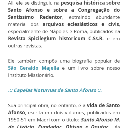
Ali, ele se distinguiu na
pesquisa histórica sobre
Santo Afonso e sobre a Congregação do
Santíssimo Redentor
, extraindo abundante
material dos
arquivos eclesiásticos e civis
,
especialmente de Nápoles e Roma, publicados na
Revista Spicilegium historicum C.Ss
.R.
e em
outras revistas.
Ele também compôs uma biografia popular de
São Geraldo Majella
e um livro sobre nosso
Instituto Missionário.
.:: Capelas Noturnas de Santo Afonso ::.
Sua principal obra, no entanto, é a
vida de Santo
Afonso
, escrita em dois volumes, publicados em
1950-51 em Madri com o título:
Santo Afonso M.
de Ligório, Fundador, Obispo e Doutor
. As