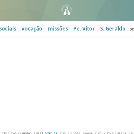
sociais
vocação
missões
Pe. Vitor
S. Geraldo
D
NGELA CAVALHEIRO
EM
NOTÍCIAS
23 JAN 2018 - 09H05
ATUALIZADA EM 23 JAN 