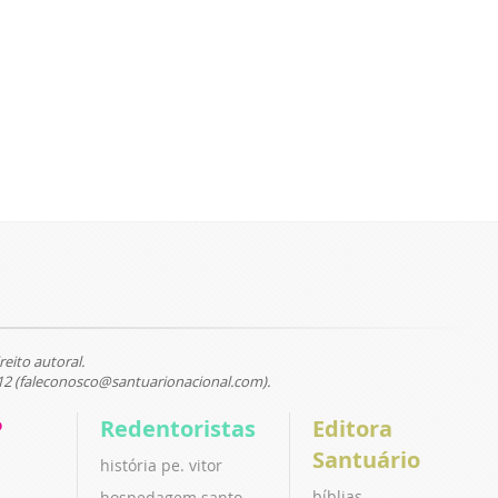
reito autoral.
12 (faleconosco@santuarionacional.com).
P
Redentoristas
Editora
Santuário
história pe. vitor
bíblias
hospedagem santo