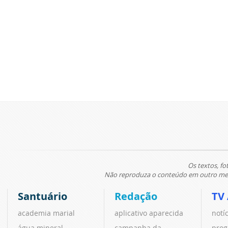
Os textos, fo
Não reproduza o conteúdo em outro meio
Santuário
Redação
TV
academia marial
aplicativo aparecida
notí
água mineral
campanha da
prog