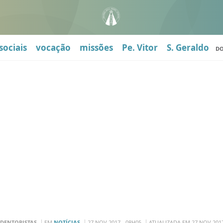
sociais
vocação
missões
Pe. Vitor
S. Geraldo
D
DENTORISTAS
EM
NOTÍCIAS
27 NOV 2017 - 08H05
ATUALIZADA EM 27 NOV 2017