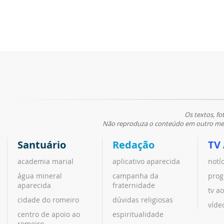
Os textos, fo
Não reproduza o conteúdo em outro meio
Santuário
Redação
TV
academia marial
aplicativo aparecida
notí
água mineral
campanha da
prog
aparecida
fraternidade
tv ao
cidade do romeiro
dúvidas religiosas
víde
centro de apoio ao
espiritualidade
romeiro