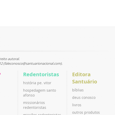
reito autoral.
12 (faleconosco@santuarionacional.com).
P
Redentoristas
Editora
Santuário
história pe. vitor
bíblias
hospedagem santo
afonso
deus conosco
missionários
livros
redentoristas
outros produtos
missões redentoristas