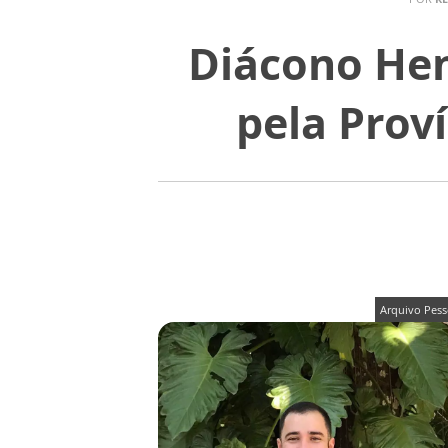
Diácono Hen
pela Prov
Arquivo Pess