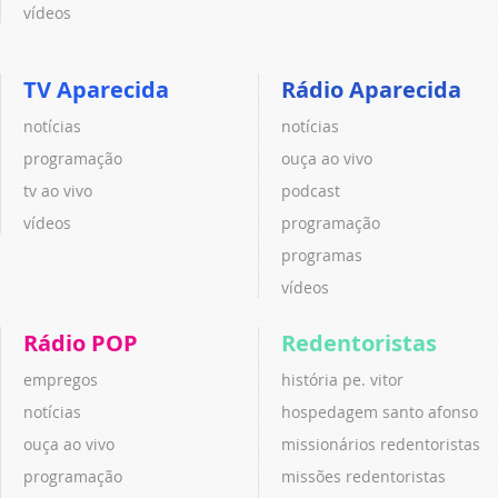
vídeos
TV Aparecida
Rádio Aparecida
notícias
notícias
programação
ouça ao vivo
tv ao vivo
podcast
vídeos
programação
programas
vídeos
Rádio POP
Redentoristas
empregos
história pe. vitor
notícias
hospedagem santo afonso
ouça ao vivo
missionários redentoristas
programação
missões redentoristas