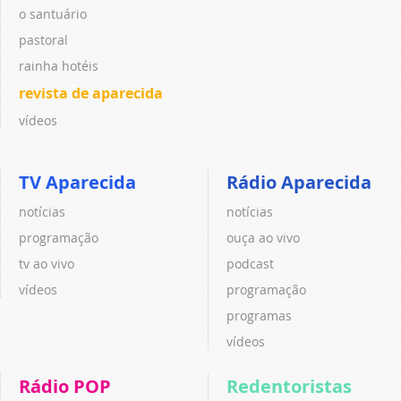
o santuário
pastoral
rainha hotéis
revista de aparecida
vídeos
TV Aparecida
Rádio Aparecida
notícias
notícias
programação
ouça ao vivo
tv ao vivo
podcast
vídeos
programação
programas
vídeos
Rádio POP
Redentoristas