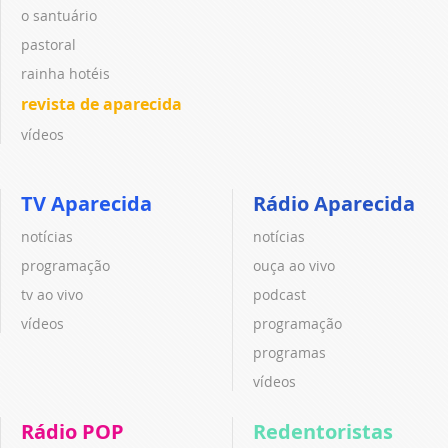
o santuário
pastoral
rainha hotéis
revista de aparecida
vídeos
TV Aparecida
Rádio Aparecida
notícias
notícias
programação
ouça ao vivo
tv ao vivo
podcast
vídeos
programação
programas
vídeos
Rádio POP
Redentoristas