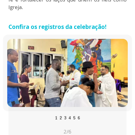
Igreja.
Confira os registros da celebração!
1
2
3
4
5
6
2
/6