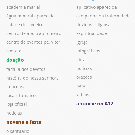
academia marial
aplicativo aparecida
água mineral aparecida
campanha da fraternidade
cidade do romeiro
dúvidas religiosas
centro de apoio ao romeiro
espiritualidade
centro de eventos pe. vitor
igreja
contato
infográficos
doação
libras
notícias
família dos devotos
orações
história de nossa senhora
papa
imprensa
vídeos
locais turísticos
anuncie no A12
loja oficial
notícias
novena e festa
o santuário