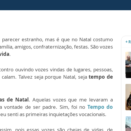
e parecer estranho, mas é que no Natal costumo
+ 
amília, amigos, confraternização, festas. São vozes
vida
.
ontro ouvindo vozes vindas de lugares, pessoas,
 calam. Talvez seja porque Natal, seja
tempo de
s de Natal
. Aquelas vozes que me levaram a
, a vontade de ser padre. Sim, foi no
Tempo do
eu senti as primeiras inquietações vocacionais.
assim, pois essas vozes são cheias de vidas, de