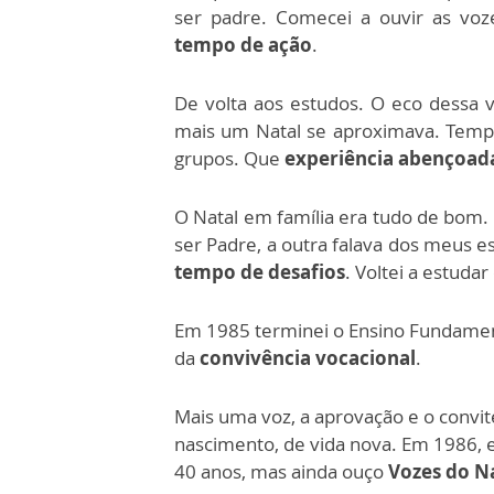
ser padre. Comecei a ouvir as vo
tempo de ação
.
De volta aos estudos. O eco dessa
mais um Natal se aproximava. Temp
grupos. Que
experiência abençoada
O Natal em família era tudo de bom
ser Padre, a outra falava dos meus es
tempo de desafios
. Voltei a estudar
Em
1985
terminei o Ensino Fundament
da
convivência vocacional
.
Mais uma voz, a aprovação e o convit
nascimento, de vida nova. Em 198
6
, 
40 anos, mas ainda ouço
Vozes do N