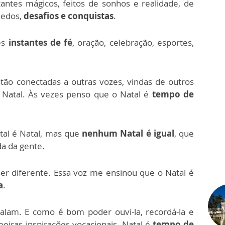
antes mágicos, feitos de sonhos e realidade, de
medos,
desafios e conquistas
.
es
instantes de fé
, oração, celebração, esportes,
stão conectadas a outras vozes, vindas de outros
o Natal. Às vezes penso que o Natal é
tempo de
tal é Natal, mas que
nenhum Natal é igual
, que
a da gente.
ser diferente. Essa voz me ensinou que o Natal é
a
.
alam. E como é bom poder ouvi-la, recordá-la e
imeiras inspirações vocacionais. Natal é
tempo de