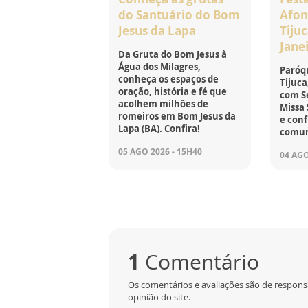
do Santuário do Bom
Afon
Jesus da Lapa
Tijuc
Jane
Da Gruta do Bom Jesus à
Água dos Milagres,
Paróqu
conheça os espaços de
Tijuca
oração, história e fé que
com Se
acolhem milhões de
Missa 
romeiros em Bom Jesus da
e conf
Lapa (BA). Confira!
comun
05 AGO 2026 - 15H40
04 AGO
1
Comentário
Os comentários e avaliações são de respons
opinião do site.