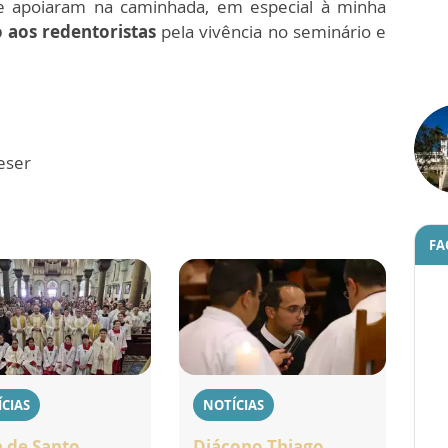
 apoiaram na caminhada, em especial à minha
 aos redentoristas
pela vivência no seminário e
eser
FA
CIAS
NOTÍCIAS
a de Santo
Diácono Thiago