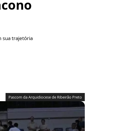
ácono
sua trajetória
Pascom da Arquidiocese de Ribeirão Preto