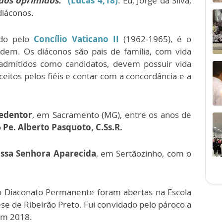
dos oprimidos.
”
(Lucas 4,18)
. Eu, Jorge da Silva,
diáconos.
ado pelo
Concílio Vaticano II
(1962-1965), é o
dem. Os diáconos são pais de família, com vida
 admitidos como candidatos, devem possuir vida
ceitos pelos fiéis e contar com a concordância e a
Redentor
, em Sacramento (MG), entre os anos de
o
Pe. Alberto Pasquoto, C.Ss.R.
sa Senhora Aparecida
, em Sertãozinho, com o
.
 o Diaconato Permanente foram abertas na Escola
se de Ribeirão Preto. Fui convidado pelo pároco a
m 2018.