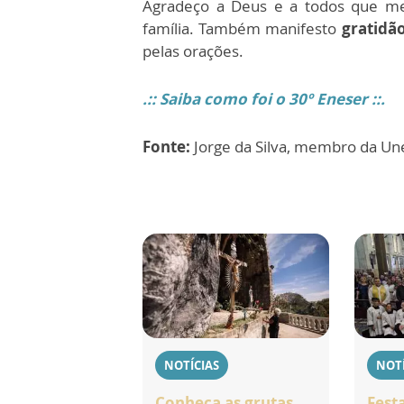
Agradeço a Deus e a todos que me
família. Também manifesto
gratidão
pelas orações.
.:: Saiba como foi o 30º Eneser ::.
Fonte:
Jorge da Silva, membro da Un
NOTÍCIAS
NOTÍ
Conheça as grutas
Fest