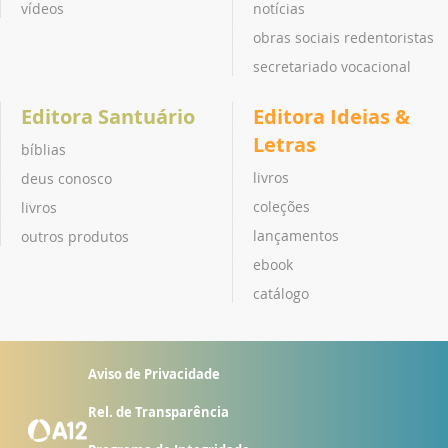
vídeos
notícias
obras sociais redentoristas
secretariado vocacional
Editora Santuário
Editora Ideias &
Letras
bíblias
livros
deus conosco
coleções
livros
lançamentos
outros produtos
ebook
catálogo
Aviso de Privacidade
Rel. de Transparência