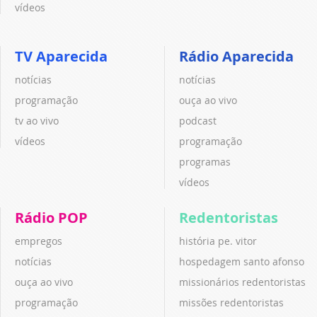
vídeos
TV Aparecida
Rádio Aparecida
notícias
notícias
programação
ouça ao vivo
tv ao vivo
podcast
vídeos
programação
programas
vídeos
Rádio POP
Redentoristas
empregos
história pe. vitor
notícias
hospedagem santo afonso
ouça ao vivo
missionários redentoristas
programação
missões redentoristas