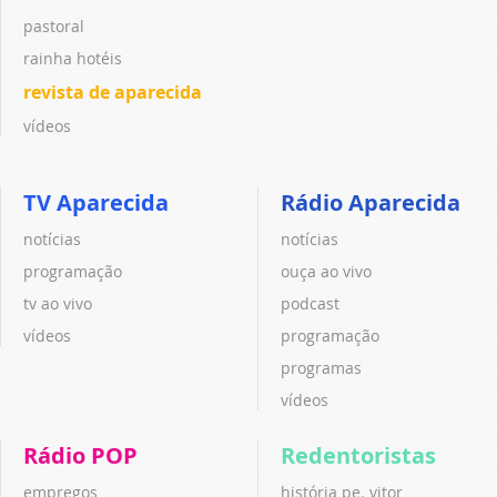
pastoral
rainha hotéis
revista de aparecida
vídeos
TV Aparecida
Rádio Aparecida
notícias
notícias
programação
ouça ao vivo
tv ao vivo
podcast
vídeos
programação
programas
vídeos
Rádio POP
Redentoristas
empregos
história pe. vitor