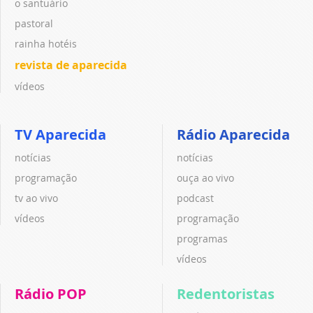
o santuário
pastoral
rainha hotéis
revista de aparecida
vídeos
TV Aparecida
Rádio Aparecida
notícias
notícias
programação
ouça ao vivo
tv ao vivo
podcast
vídeos
programação
programas
vídeos
Rádio POP
Redentoristas