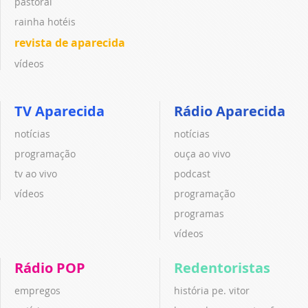
pastoral
rainha hotéis
revista de aparecida
vídeos
TV Aparecida
Rádio Aparecida
notícias
notícias
programação
ouça ao vivo
tv ao vivo
podcast
vídeos
programação
programas
vídeos
Rádio POP
Redentoristas
empregos
história pe. vitor