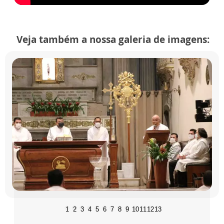
Veja também a nossa galeria de imagens:
1
2
3
4
5
6
7
8
9
10
11
12
13