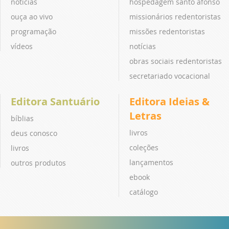
notícias
hospedagem santo afonso
ouça ao vivo
missionários redentoristas
programação
missões redentoristas
vídeos
notícias
obras sociais redentoristas
secretariado vocacional
Editora Santuário
Editora Ideias &
Letras
bíblias
livros
deus conosco
coleções
livros
lançamentos
outros produtos
ebook
catálogo