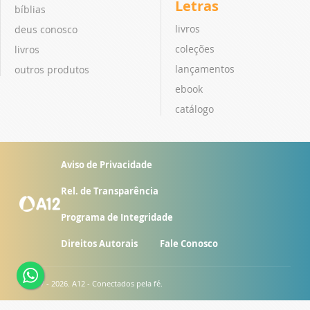
Letras
bíblias
livros
deus conosco
coleções
livros
lançamentos
outros produtos
ebook
catálogo
Aviso de Privacidade
Rel. de Transparência
Programa de Integridade
Direitos Autorais
Fale Conosco
© 2007 - 2026. A12 - Conectados pela fé.